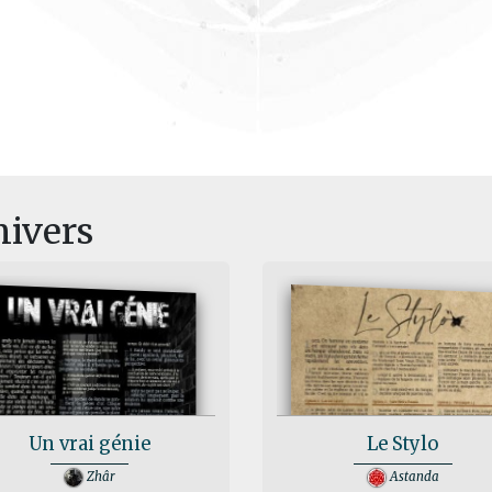
nivers
Un vrai génie
Le Stylo
Zhâr
Astanda