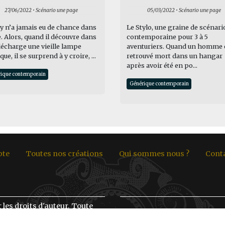
27/06/2022 • Scénario une page
05/03/2022 • Scénario une page
 n’a jamais eu de chance dans
Le Stylo, une graine de scénari
e. Alors, quand il découvre dans
contemporaine pour 3 à 5
écharge une vieille lampe
aventuriers. Quand un homme 
ue, il se surprend à y croire, ...
retrouvé mort dans un hangar
après avoir été en po...
ique contemporain
Générique contemporain
pte
Toutes nos créations
Qui sommes nous ?
Cont
 les droits d'auteur. Toute
 textes proposés sur ce site,