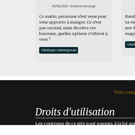
30/06/2021 • Scénario une page
Ce matin, personne n’est venu pour
Randy
vous apporter à manger. Ce n’est
sa vi
pas normal, mais derrière ces
une d
barreaux, quelles options s’offrent à
magiq
vous ?
Génér
Générique contemporain
Ton com
Droits d'utilisation
Les contenus de ce site sont soumis à la loi sur
utilisation ou reproduction même partielle des