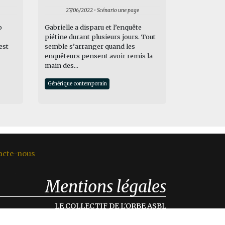
27/06/2022 • Scénario une page
o
Gabrielle a disparu et l’enquête
piétine durant plusieurs jours. Tout
est
semble s’arranger quand les
enquêteurs pensent avoir remis la
main des...
Générique contemporain
acte-nous
Mentions légales
LE COLLECTIF DE L'ORBE ASBL
rue Modeste Cornil, 40