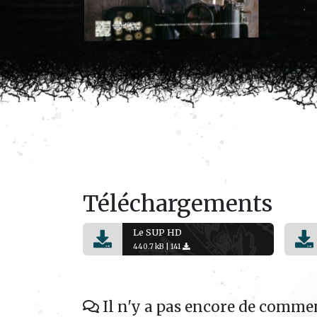
Téléchargements
Le SUP HD
440.7 kB |
141
Il n'y a pas encore de commen