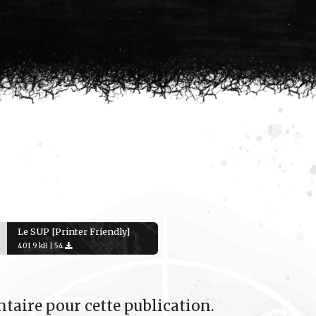
Le SUP [Printer Friendly]
401.9 kB |
54
taire pour cette publication.