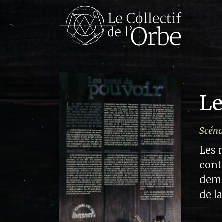
Le
Scéna
Les 
cont
dema
de la