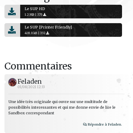
Le SUP HD
1.2 MB |
375
Le SUP [Printer Friendly]
418.0 kB |
332
Commentaires
Feladen
01/08/2021 12:33
Une idée très originale qui ouvre sur une multitude de
possibilités interessantes et qui me donne envie de lire le
Sandbox correspondant
Répondre à Feladen.