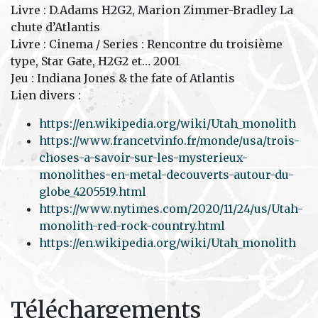
Livre : D.Adams H2G2, Marion Zimmer-Bradley La
chute d’Atlantis
Livre : Cinema / Series : Rencontre du troisième
type, Star Gate, H2G2 et… 2001
Jeu : Indiana Jones & the fate of Atlantis
Lien divers :
https://en.wikipedia.org/wiki/Utah_monolith
https://www.francetvinfo.fr/monde/usa/trois-
choses-a-savoir-sur-les-mysterieux-
monolithes-en-metal-decouverts-autour-du-
globe_4205519.html
https://www.nytimes.com/2020/11/24/us/Utah-
monolith-red-rock-country.html
https://en.wikipedia.org/wiki/Utah_monolith
Téléchargements