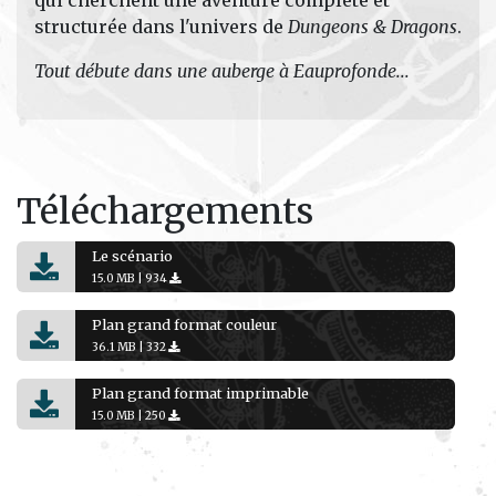
structurée dans l'univers de
Dungeons & Dragons
.
Tout débute dans une auberge à Eauprofonde...
Téléchargements
Le scénario
15.0 MB |
934
Plan grand format couleur
36.1 MB |
332
Plan grand format imprimable
15.0 MB |
250