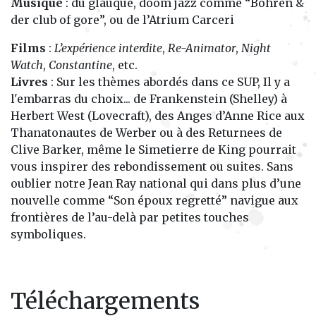
Musique
: du glauque, doom jazz comme “Bohren &
der club of gore”, ou de l’Atrium Carceri
Films
:
L’expérience interdite
,
Re-Animator
,
Night
Watch
,
Constantine
, etc.
Livres
: Sur les thèmes abordés dans ce SUP, Il y a
l'embarras du choix... de Frankenstein (Shelley) à
Herbert West (Lovecraft), des Anges d’Anne Rice aux
Thanatonautes de Werber ou à des Returnees de
Clive Barker, même le Simetierre de King pourrait
vous inspirer des rebondissement ou suites. Sans
oublier notre Jean Ray national qui dans plus d’une
nouvelle comme “Son époux regretté” navigue aux
frontières de l’au-delà par petites touches
symboliques.
Téléchargements