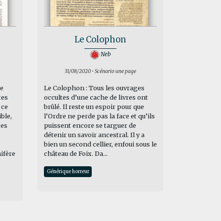
Le Colophon
Neb
31/08/2020 • Scénario une page
me
Le Colophon : Tous les ouvrages
tes
occultes d’une cache de livres ont
 ce
brûlé. Il reste un espoir pour que
ble,
l’Ordre ne perde pas la face et qu’ils
ses
puissent encore se targuer de
détenir un savoir ancestral. Il y a
bien un second cellier, enfoui sous le
ifère
château de Foix. Da...
Générique horreur