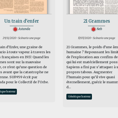
Un train d'enfer
21 Grammes
Astanda
Neb
29/11/2020 • Scénario une page
17/07/2020 • Scénario une page
ain d’Enfer, une graine de
21 Grammes, le poids d’une â
rio à toute vapeur à travers les
humaine ? Repoussant les limi
 françaises en 1917. Quand les
de l’exploration aux confins de
es sont sur la mauvaise
qui lui est matériellement possi
, ce n’est qu’une question de
Sapiens a fini par s’attaquer à 
 avant que la catastrophe ne
propres tabous. Augmenter
enne. SUP#59 écrit par
l’humain pour qu’il vive quasi
da pour le Collectif de l’Orbe.
éternellement, guérir le mamm
d...
ique horreur
Générique horreur