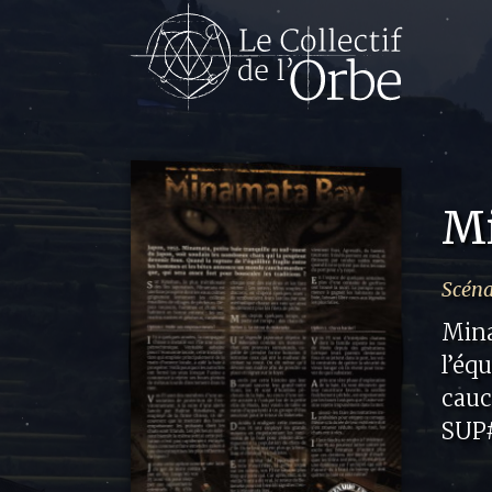
M
Scéna
Mina
l’éq
cauc
SUP#