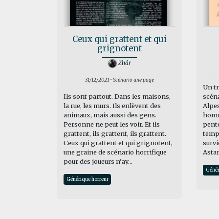
Ceux qui grattent et qui
grignotent
Zhâr
31/12/2021 • Scénario une page
Un tr
Ils sont partout. Dans les maisons,
scéna
la rue, les murs. Ils enlèvent des
Alpes
animaux, mais aussi des gens.
homm
Personne ne peut les voir. Et ils
pente
grattent, ils grattent, ils grattent.
temps
Ceux qui grattent et qui grignotent,
survi
une graine de scénario horrifique
Astan
pour des joueurs n’ay...
Génér
Générique horreur