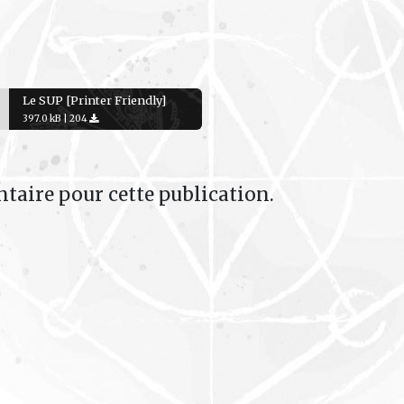
Le SUP [Printer Friendly]
397.0 kB |
204
taire pour cette publication.