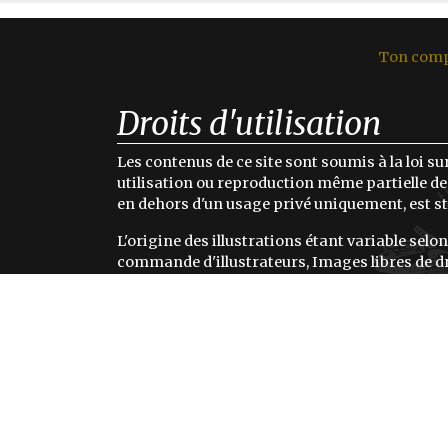
Ton com
Droits d'utilisation
Les contenus de ce site sont soumis à la loi sur
utilisation ou reproduction même partielle des
en dehors d'un usage privé uniquement, est st
L'origine des illustrations étant variable selon
commande d'illustrateurs, Images libres de dr
dont nous avons achetés les droits d'utilisation
crédits des auteurs de ces illustrations dans 
production ou au sein de la production elle m