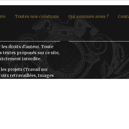
pte
Toutes nos créations
Qui sommes nous ?
Cont
 les droits d'auteur. Toute
 textes proposés sur ce site,
rictement interdite.
 les projets (Travail sur
oits retravaillées, Images
, etc.), Tu trouveras les
la page détail de chaque
ême.