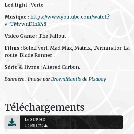
Led light :
Verte
Musique :
https://www.youtube.com/watch?
v=TMvwnDIhX48
Video Game :
The Fallout
Films :
Soleil vert, Mad Max, Matrix, Terminator, La
route, Blade Runner ...
Série & livres :
Altered Carbon.
Bannière : Image par
BrownMantis
de
Pixabay
Téléchargements
Le SUP HD
2.6 MB |
740