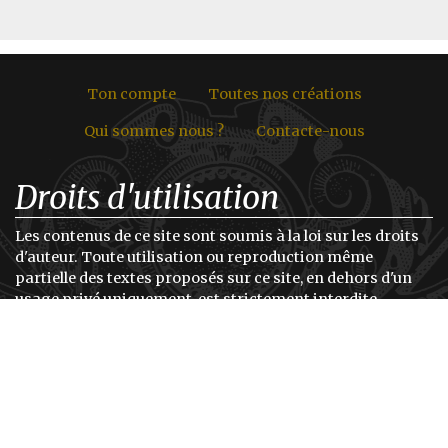
Ton compte
Toutes nos créations
Qui sommes nous ?
Contacte-nous
Droits d'utilisation
Les contenus de ce site sont soumis à la loi sur les droits
d'auteur. Toute utilisation ou reproduction même
partielle des textes proposés sur ce site, en dehors d'un
usage privé uniquement, est strictement interdite.
L'origine des illustrations étant variable selon les projets
(Travail sur commande d'illustrateurs, Images libres de
droits retravaillées, Images dont nous avons achetés les
droits d'utilisation, etc.), Tu trouveras les crédits des
auteurs de ces illustrations dans la page détail de chaque
production ou au sein de la production elle même.